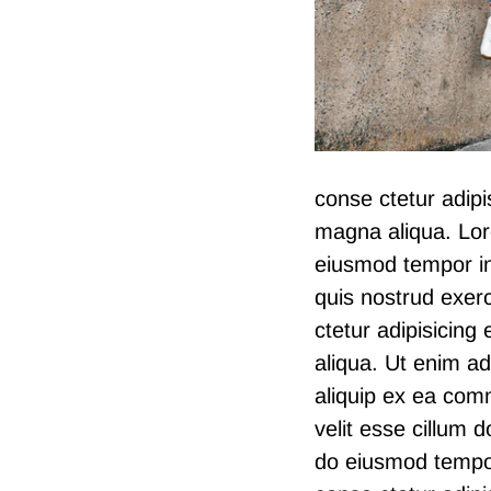
conse ctetur adipi
magna aliqua. Lore
eiusmod tempor in
quis nostrud exerc
ctetur adipisicing
aliqua. Ut enim ad
aliquip ex ea comm
velit esse cillum d
do eiusmod tempor