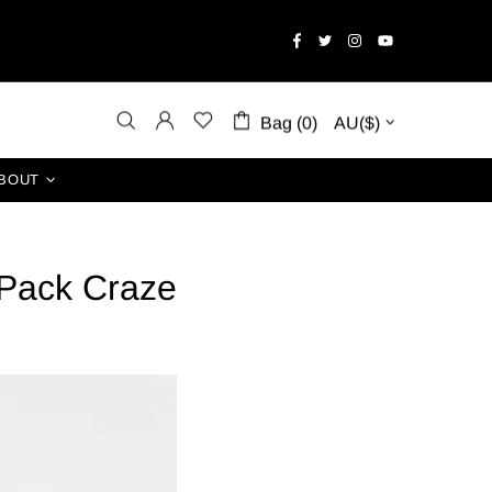
Bag (0)
AU($)
BOUT
 Pack Craze