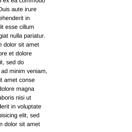
uip ex ea commodo
uis aute irure
ehenderit in
it esse cillum
iat nulla pariatur.
 dolor sit amet
ore et dolore
it, sed do
m ad minim veniam,
sit amet conse
t dolore magna
boris nisi ut
rit in voluptate
isicing elit, sed
 dolor sit amet