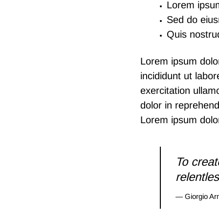
Lorem ipsum 
Sed do eius
Quis nostrud
Lorem ipsum dolor
incididunt ut lab
exercitation ullam
dolor in reprehende
Lorem ipsum dolor 
To creat
relentle
— Giorgio Ar