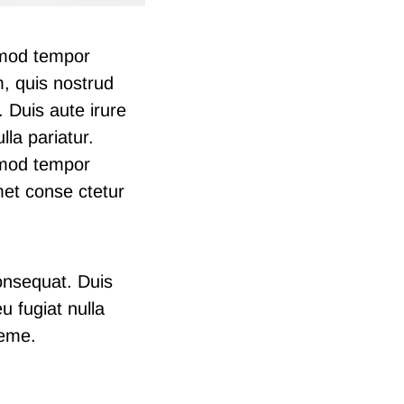
usmod tempor
m, quis nostrud
 Duis aute irure
lla pariatur.
usmod tempor
met conse ctetur
onsequat. Duis
u fugiat nulla
heme.