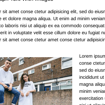
 sit amet conse ctetur adipisicing elit, sed do ei
ore et dolore magna aliqua. Ut enim ad minim venia
co laboris nisi ut aliquip ex ea commodo consequat.
rit in voluptate velit esse cillum dolore eu fugiat nu
 sit
amet conse ctetur
amet conse ctetur adipisicin
Lorem ipsum
conse ctetur 
sed do eius
incididunt ut
magna aliqu
minim venia
exercitation