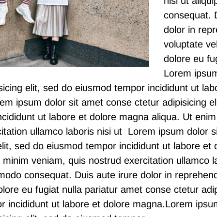
nisi ut aliq
consequat. D
dolor in repr
voluptate vel
dolore eu fug
Lorem ipsum
sicing elit, sed do eiusmod tempor incididunt ut lab
m ipsum dolor sit amet conse ctetur adipisicing el
cididunt ut labore et dolore magna aliqua. Ut eni
itation ullamco laboris nisi ut Lorem ipsum dolor 
 elit, sed do eiusmod tempor incididunt ut labore e
 minim veniam, quis nostrud exercitation ullamco la
odo consequat. Duis aute irure dolor in reprehende
olore eu fugiat nulla pariatur
amet conse ctetur
adip
 incididunt ut labore et dolore magna.
Lorem ipsum