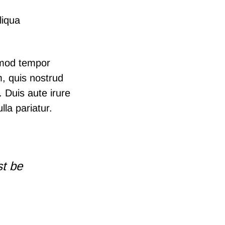
liqua
usmod tempor
m, quis nostrud
 Duis aute irure
lla pariatur.
st be