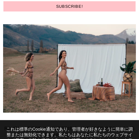
RAVEN + ROSE IS LINGERIE FOR THOSE RESHAPING
これは標準のCookie通知であり、管理者が好きなように簡単に調
整または無効化できます。私たちはあなたに私たちのウェブサイ
FEMALE SEXUALITY