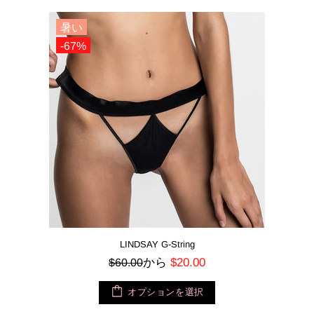
暑い
-67%
LINDSAY G-String
から
$20.00
$60.00
オプションを選択