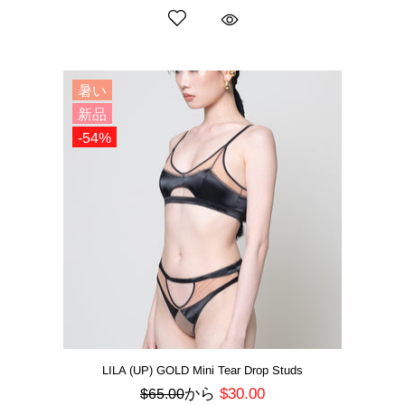
暑い
新品
-54%
LILA (UP) GOLD Mini Tear Drop Studs
から
$30.00
$65.00