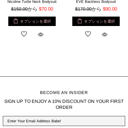
EVE Backless Bodysuit
AXEL Bodysuit - Light Nude
から
$90.00
から
$70.00
$170.00
$150.00
オプションを選択
オプションを選択
BECOME AN INSIDER
SIGN UP TO ENJOY A 10% DISCOUNT ON YOUR FIRST
ORDER