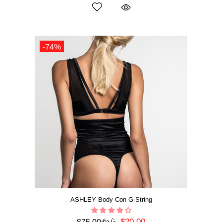
-74%
ASHLEY Body Con G-String
から
$20.00
$75.00