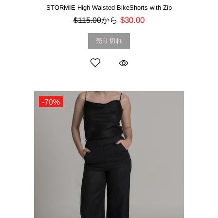
STORMIE High Waisted BikeShorts with Zip
から
$30.00
$115.00
売り切れ
-70%